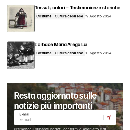
Tessuti, colori – Testimonianze storiche
Costume
Cultura desulese
19 Agosto 2024
L’orbace Maria Arega Lai
Costume
Cultura desulese
18 Agosto 2024
Resta aggiornato sulle
notizie più importanti
E-mail
Premendo il pulsante Iscriviti, confermi di aver letto e di