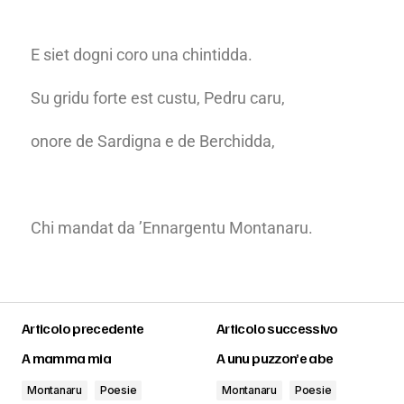
E siet dogni coro una chintidda.
Su gridu forte est custu, Pedru caru,
onore de Sardigna e de Berchidda,
Chi mandat da ’Ennargentu Montanaru.
Articolo precedente
Articolo successivo
A mamma mia
A unu puzzon’e abe
Montanaru
Poesie
Montanaru
Poesie