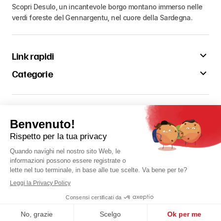
Scopri Desulo, un incantevole borgo montano immerso nelle
verdi foreste del Gennargentu, nel cuore della Sardegna.
Link rapidi
Categorie
Resta aggiornato sulle novità
Contattaci
Contattaci
Seguici
Termini e Condizioni
Privacy Policy
Cookie Policy
© Montanaru. All Rights Reserved.
P. Iva 01982510925 -
Credits