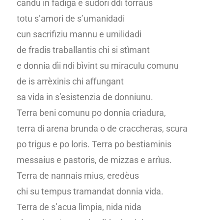
candu in fadiga e sudori ddi torraus
totu s’amori de s’umanidadi
cun sacrifiziu mannu e umilidadi
de fradis traballantis chi si stìmant
e donnia dìi ndi bìvint su miraculu comunu
de is arrèxinis chi affungant
sa vida in s’esistenzia de donniunu.
Terra beni comunu po donnia criadura,
terra di arena brunda o de craccheras, scura
po trigus e po loris. Terra po bestiaminis
messaius e pastoris, de mizzas e arrìus.
Terra de nannais mius, eredèus
chi su tempus tramandat donnia vida.
Terra de s’acua lìmpia, nida nida